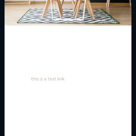
Lorem ipsum dolor sit amet, consectetur adipiscing
elit. Duis mollis et sem sed sollicitudin. Donec non
odio neque. Aliquam hendrerit sollicitudin purus, quis
rutrum mi accumsan nec.
Quisque bibendum orci
ac nibh facilisis
, at malesuada orci congue. Nullam
tempus sollicitudin cursus. Ut et adipiscing erat.
Curabitur
this is a text link
libero tempus congue.
Duis mattis laoreet neque, et ornare neque sollicitudin
at. Proin sagittis dolor sed mi elementum pretium.
Donec et justo ante. Vivamus egestas sodales est, eu
rhoncus urna semper eu. Cum sociis natoque
penatibus et magnis dis parturient montes, nascetur
ridiculus mus. Integer tristique elit lobortis purus
bibendum, quis dictum metus mattis. Phasellus