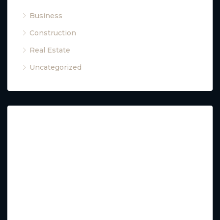
Business
(8)
Construction
(8)
Real Estate
(8)
Uncategorized
(1)
Calendar
M
T
W
T
F
S
S
1
2
3
4
5
6
7
8
9
10
11
12
13
14
15
16
17
18
19
20
21
22
23
24
25
26
27
28
29
30