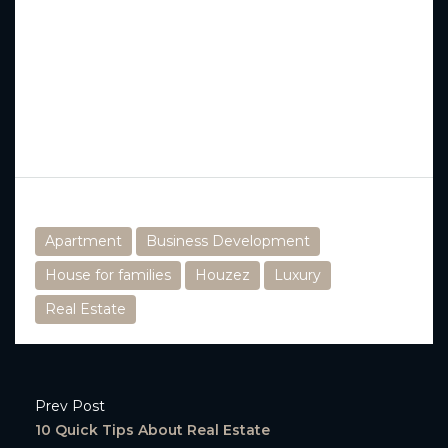
ridiculus mus. Integer tristique elit lobortis purus
bibendum, quis dictum metus mattis. Phasellus
posuere felis sed eros porttitor mattis. Curabitur
massa magna, tempor in blandit id, porta in ligula.
Aliquam laoreet nisl massa, at interdum mauris
sollicitudin et.
Tags
Apartment
Business Development
House for families
Houzez
Luxury
Real Estate
Prev Post
10 Quick Tips About Real Estate